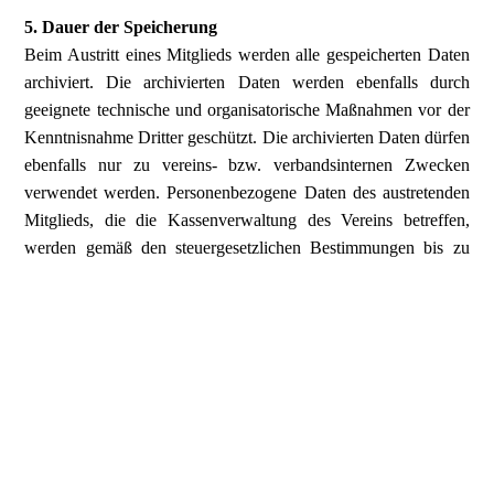
5. Dauer der Speicherung
Beim Austritt eines Mitglieds werden alle gespeicherten Daten
archiviert. Die archivierten Daten werden ebenfalls durch
geeignete technische und organisatorische Maßnahmen vor der
Kenntnisnahme Dritter geschützt. Die archivierten Daten dürfen
ebenfalls nur zu vereins- bzw. verbandsinternen Zwecken
verwendet werden. Personenbezogene Daten des austretenden
Mitglieds, die die Kassenverwaltung des Vereins betreffen,
werden gemäß den steuergesetzlichen Bestimmungen bis zu
zehn Kalenderjahre ab der Wirksamkeit des Austritts durch den
Verein aufbewahrt. Danach werden diese Daten gelöscht. Fotos
& Berichte dürfen auch nach Kündigung der Mitgliedschaft auf
der Homepage bleiben.
6. Einwilligung
Wir machen keine Werbung, deshalb benötigen wir auch keine
Einwilligungen. Ebenso erstellen wir keine